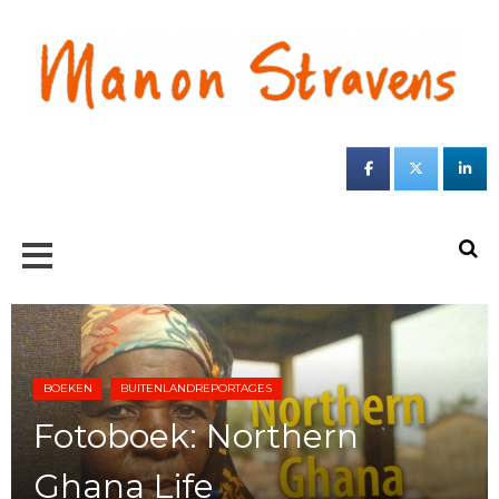
Jou
sc
ond
S
BOEKEN
BUITENLANDREPORTAGES
Fotoboek: Northern
Ghana Life