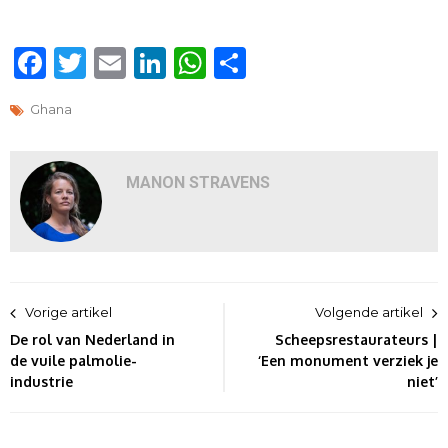
Facebook
Twitter
Email
LinkedIn
WhatsApp
Delen
Ghana
MANON STRAVENS
Bericht
Vorige artikel
Volgende artikel
navigatie
De rol van Nederland in
Scheepsrestaurateurs |
de vuile palmolie-
‘Een monument verziek je
industrie
niet’