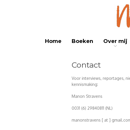
Journa
M
Home
Boeken
Over mij
Contact
Voor interviews, reportages, n
kennismaking:
Manon Stravens
0031 (6) 29840811 (NL)
manonstravens [ at ] gmail.co