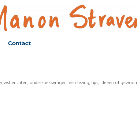
list, schrijver, onderzoeker
ANON STRAVENS
Contact
ieuwsberichten, onderzoeksvragen, een lezing, tips, ideeën of gewoon
m