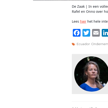
De Zaak | In een volle
Rafel en Onno over ho
Lees
het hele inte
hier
Faceb
Twit
E
Ecuador
Onderne
Bericht