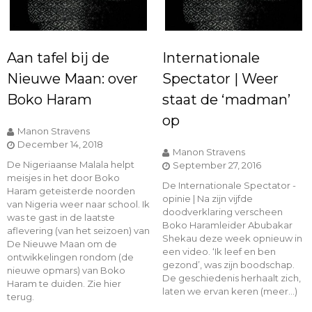
Aan tafel bij de
Internationale
Nieuwe Maan: over
Spectator | Weer
Boko Haram
staat de ‘madman’
op
Manon Stravens
December 14, 2018
Manon Stravens
De Nigeriaanse Malala helpt
September 27, 2016
meisjes in het door Boko
De Internationale Spectator -
Haram geteisterde noorden
opinie | Na zijn vijfde
van Nigeria weer naar school. Ik
doodverklaring verscheen
was te gast in de laatste
Boko Haramleider Abubakar
aflevering (van het seizoen) van
Shekau deze week opnieuw in
De Nieuwe Maan om de
een video. ‘Ik leef en ben
ontwikkelingen rondom (de
gezond’, was zijn boodschap.
nieuwe opmars) van Boko
De geschiedenis herhaalt zich,
Haram te duiden. Zie hier
laten we ervan keren (meer…)
terug.