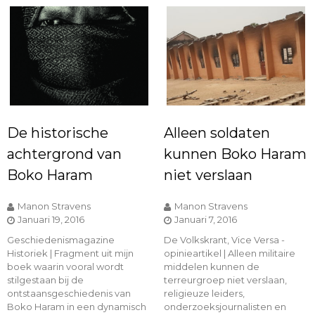
De historische
Alleen soldaten
achtergrond van
kunnen Boko Haram
Boko Haram
niet verslaan
Manon Stravens
Manon Stravens
Januari 19, 2016
Januari 7, 2016
Geschiedenismagazine
De Volkskrant, Vice Versa -
Historiek | Fragment uit mijn
opinieartikel | Alleen militaire
boek waarin vooral wordt
middelen kunnen de
stilgestaan bij de
terreurgroep niet verslaan,
ontstaansgeschiedenis van
religieuze leiders,
Boko Haram in een dynamisch
onderzoeksjournalisten en