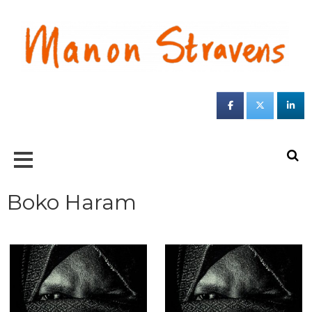
Jou
sc
ond
S
Boko Haram