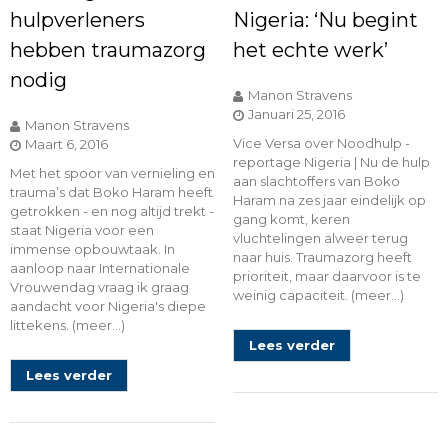
hulpverleners
Nigeria: ‘Nu begint
hebben traumazorg
het echte werk’
nodig
Manon Stravens
Januari 25, 2016
Manon Stravens
Vice Versa over Noodhulp -
Maart 6, 2016
reportage Nigeria | Nu de hulp
Met het spoor van vernieling en
aan slachtoffers van Boko
trauma’s dat Boko Haram heeft
Haram na zes jaar eindelijk op
getrokken - en nog altijd trekt -
gang komt, keren
staat Nigeria voor een
vluchtelingen alweer terug
immense opbouwtaak. In
naar huis. Traumazorg heeft
aanloop naar Internationale
prioriteit, maar daarvoor is te
Vrouwendag vraag ik graag
weinig capaciteit. (meer…)
aandacht voor Nigeria's diepe
littekens. (meer…)
Lees verder
Lees verder