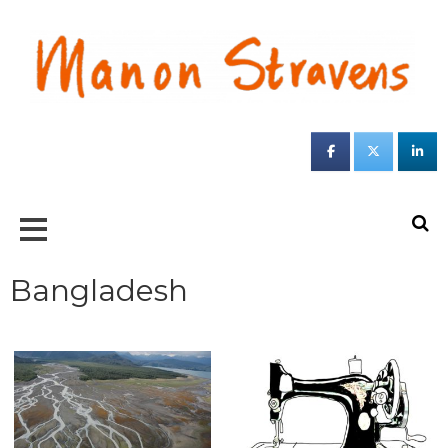
Jou
sc
ond
S
Bangladesh