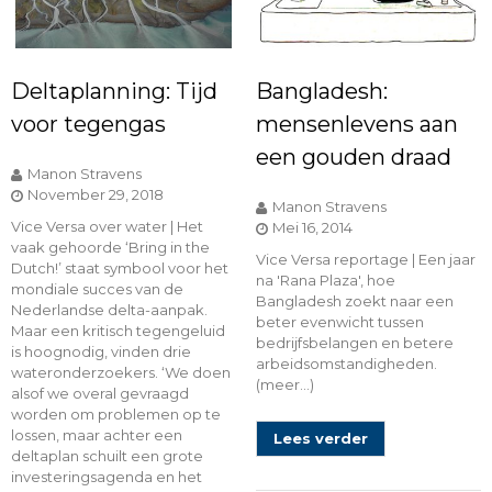
Deltaplanning: Tijd
Bangladesh:
voor tegengas
mensenlevens aan
een gouden draad
Manon Stravens
November 29, 2018
Manon Stravens
Vice Versa over water | Het
Mei 16, 2014
vaak gehoorde ‘Bring in the
Vice Versa reportage | Een jaar
Dutch!’ staat symbool voor het
na 'Rana Plaza', hoe
mondiale succes van de
Bangladesh zoekt naar een
Nederlandse delta-aanpak.
beter evenwicht tussen
Maar een kritisch tegengeluid
bedrijfsbelangen en betere
is hoognodig, vinden drie
arbeidsomstandigheden.
wateronderzoekers. ‘We doen
(meer…)
alsof we overal gevraagd
worden om problemen op te
lossen, maar achter een
Lees verder
deltaplan schuilt een grote
investeringsagenda en het